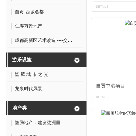
DETAILS
自贡-西城名都
仁寿万景地产
成都高新区艺术改造 ----交子大道
游乐设施
隆 腾 城 市 之 光
自贡中港项目
龙泉时代风景
DETAILS
地产类
隆腾地产：建发鹭洲里