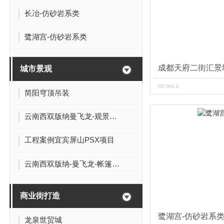
长冶-仿砂岩系类
鹭湖宫-仿砂岩系类
成都天府二街汇景
城市景观
DETAILS
简阳穹顶吊装
云南西双版纳曼飞龙-观景浮桥
工程案例宜宾屏山PSX项目
云南西双版纳-曼飞龙-帐篷酒店
商业街打造
鹭湖宫-仿砂岩系
龙泉世贸城