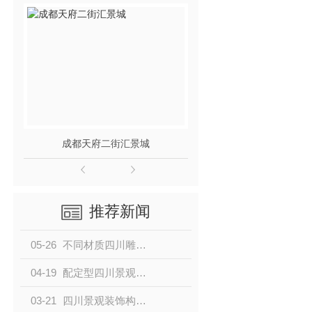
成都天府二街汇景城
龙泉世贸
推荐新闻
05-26
不同材质四川雕塑小品有何优点和缺点
04-19
配定型四川景观装饰构件是什么？
03-21
四川景观装饰构件说说仿木栏杆在园林中的特点所在！