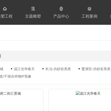
雕塑工程
主题雕塑
产品中心
工程案例
例
城
温江光华春天
长冶-仿砂岩系类
鹭湖宫-仿砂岩系类
造/千禧吉祥物IP形象