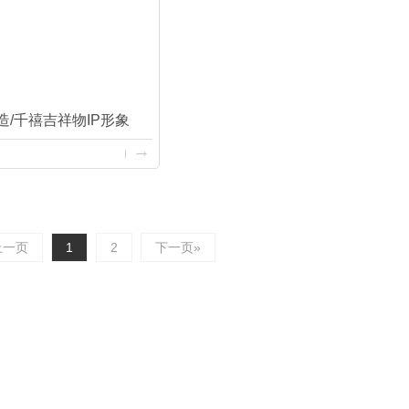
造/千禧吉祥物IP形象
上一页
1
2
下一页»