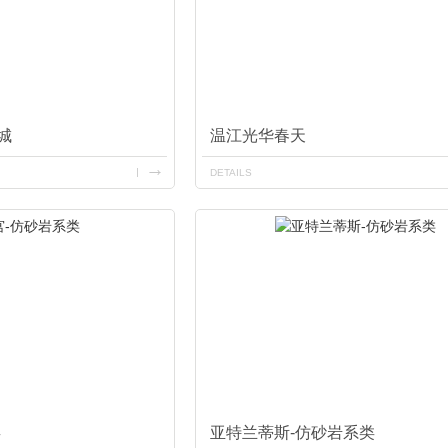
城
温江光华春天
DETAILS
类
亚特兰蒂斯-仿砂岩系类