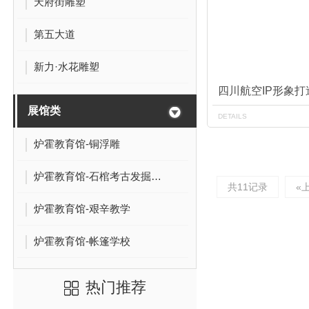
天府街雕塑
第五大道
新力·水花雕塑
四川航空IP形象打
展馆类
DETAILS
炉霍教育馆-铜浮雕
炉霍教育馆-石棺考古发掘现场
共11记录
«
炉霍教育馆-艰辛教学
炉霍教育馆-帐篷学校
热门推荐