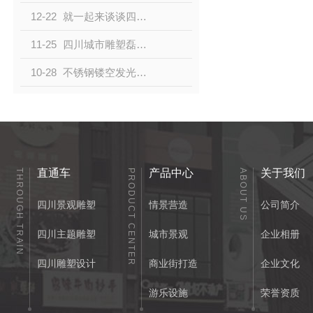
12-22
就一起来谈谈四川城市雕塑的特点和用途吧！
11-25
四川城市雕塑磊森分享江西新余：小小木耳助增收
10-28
不锈钢镂空发光球雕塑四川雕塑小品
直通车
产品中心
关于我们
THROUGH TRAIN
PRODUCT CENTER
ABOUT US
四川景观雕塑
情景营造
公司简介
四川主题雕塑
城市景观
企业相册
四川雕塑设计
商业街打造
企业文化
游乐设施
荣誉资质