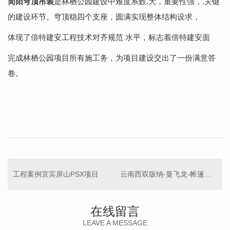
简阳穹顶吊装
是林栖公园建设
中难度系数.大，重要性强，
.关键
的建设环节。穹顶稳四
个支座，圆满实现整体结构设求，
体现了倍特建安工程技术对齐规
范 水平，标志着倍特建安面
完成林栖公园项目所有施工务，
为项目建设交出了一份满
意答
卷。
工程案例宜宾屏山PSX项目
云南西双版纳-曼飞龙-帐篷酒店
在线留言
LEAVE A MESSAGE