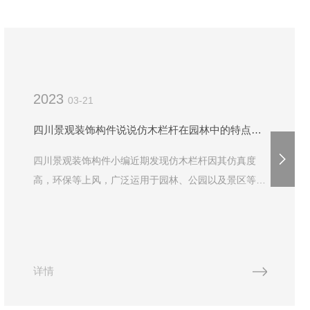
2023
03-21
四川景观装饰构件说说仿木栏杆在园林中的特点所在！
四川景观装饰构件小编近期发现仿木栏杆因其仿真度
高，环保等上风，广泛运用于园林、公园以及景区等各
个领域，它给我们带来了哪些积极影响呢？如今，很多
地方已经开始正视景观建设。固然景观营造是一种传统
文化和工艺...
详情