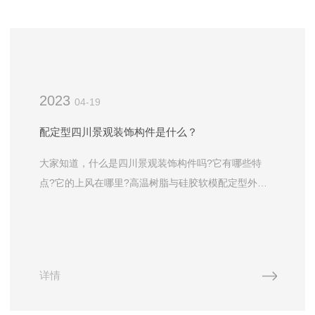
2023
04-19
配定型四川景观装饰构件是什么？
大家知道，什么是四川景观装饰构件吗?它有哪些特
点?它的上风在哪里?高温树脂与硅胶软模配定型外模
grc构件，具有如下明显特点：1、配定型外模grc构件
出产、施工、安装利便，工期很短。出产的各种GRC
预制...
详情