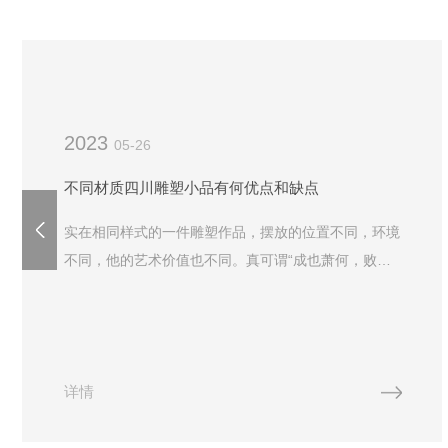
2023
05-26
不同材质四川雕塑小品有何优点和缺点
实在相同样式的一件雕塑作品，摆放的位置不同，环境
不同，他的艺术价值也不同。真可谓“成也萧何，败也
萧何”再次，相同样式，相同环境，位置相同，雕塑自
身的材质也觉得着雕塑自身的价值和对艺术的再次升
华。下面为...
详情