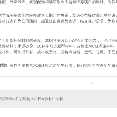
雕塑、外墙装饰、景观配饰和场馆乐园主题装饰等项目的设计、制作
术学院等多家美术院校建立长期合作关系，既为公司提供高水平的设
建材行家作为公司顾问，能通过自身优势资源，结合客户需求，为客
力于新型环保材料的研发。2004年开发出玛雅石艺术砂岩，十余年来
装饰材料：水泥砂暑；2014年引进新型材料：改性土MCM环保材
统材料，可制成片材、板材或型材。其特点自然、透气、阻燃、不变
雕塑
厂家作为建筑艺术和环境艺术的先行者，我们始终走在创新的道
四川景观装饰构件说说仿木栏杆在园林中的特点所在！