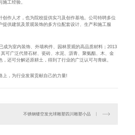
与施工经验。
计创作人才，也为院校提供实习及创作基地。公司特聘多位
户提供建筑及景观装饰的多方位配套设计、生产和施工服
已成为室内装饰、外墙构件、园林景观的高品质材料；2013
料，其可广泛代替石材、瓷砖、水泥、沥青、聚氨酯、木、金
色，还可分解还原耕土，得到了行业的广泛认可与青睐。
路上，为行业发展贡献自己的力量!
不锈钢镂空发光球雕塑四川雕塑小品