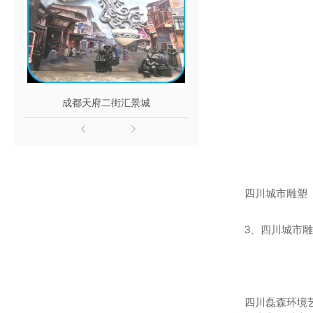
成都天府二街汇景城
龙泉世贸
四川城市雕塑
3、四川城市
四川磊森环境