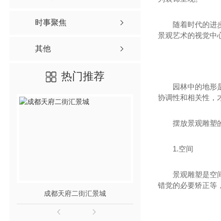
时事聚焦
随着时代的进
景观艺术的视觉中
其他
热门推荐
园林中的地形
协调性和相关性，
摆放景观雕塑
1.空间
景观雕塑是空
错觉的必要矫正等
成都天府二街汇景城
龙泉世贸